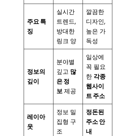
실시간
깔끔한
주요 특
트렌드,
디자인,
징
방대한
높은 가
링크 양
독성
일상에
분야별
꼭 필요
정보의
깊고
많
한
각종
깊이
은 정
웹사이
보
제공
트 주소
정보 밀
정돈된
레이아
집형 구
주소 안
웃
조
내